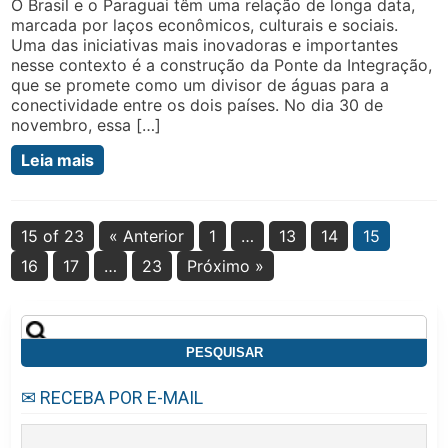
O Brasil e o Paraguai têm uma relação de longa data,
marcada por laços econômicos, culturais e sociais.
Uma das iniciativas mais inovadoras e importantes
nesse contexto é a construção da Ponte da Integração,
que se promete como um divisor de águas para a
conectividade entre os dois países. No dia 30 de
novembro, essa […]
Leia mais
15 of 23
« Anterior
1
…
13
14
15
16
17
…
23
Próximo »
Pesquisar
por:
✉ RECEBA POR E-MAIL