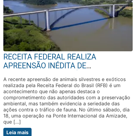
RECEITA FEDERAL REALIZA
APREENSÃO INÉDITA DE
LAGARTIXAS, JACARÉS E SERPENTES
A recente apreensão de animais silvestres e exóticos
NA PONTE DA AMIZADE
realizada pela Receita Federal do Brasil (RFB) é um
acontecimento que não apenas destaca o
comprometimento das autoridades com a preservação
ambiental, mas também evidencia a seriedade das
ações contra o tráfico de fauna. No último sábado, dia
18, uma operação na Ponte Internacional da Amizade,
que […]
Leia mais