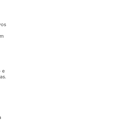
vos
um
o e
as.
a