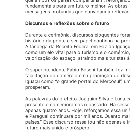
que ambos os países compartilham, reforçando 
fundamentais para um futuro melhor. As obras,
mensagens profundas que convidam à reflexão 
Discursos e reflexões sobre o futuro
Durante a cerimônia, discursos eloquentes fora
histórico da ponte e seu papel contínuo na pr
Alfândega da Receita Federal em Foz do Iguaçu
como um elo vital para o turismo e o comérci
valorização do espaço, atraindo mais turistas à
O superintendente Fábio Boschi também fez me
facilitação do comércio e na promoção do des
Iguaçu como “o grande portal do Mercosul”, u
prosperam.
As palavras do prefeito Joaquim Silva e Luna 
presente e comemoramos o passado. Há sessen
apenas quatro anos. Hoje, reforçamos essa uni
e Paraguai continuará por mil anos. Quanto ma
países.” Esse discurso ressaltou não apenas a
futuro mais unido e próspero.