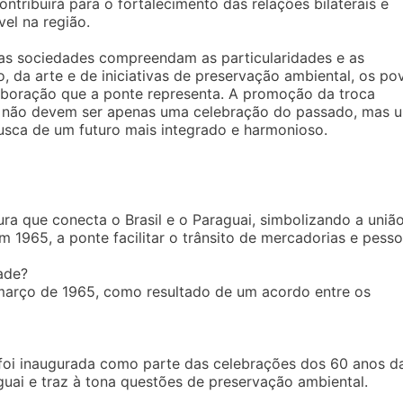
ontribuirá para o fortalecimento das relações bilaterais e
el na região.
 as sociedades compreendam as particularidades e as
 da arte e de iniciativas de preservação ambiental, os po
aboração que a ponte representa. A promoção da troca
ais não devem ser apenas uma celebração do passado, mas 
sca de um futuro mais integrado e harmonioso.
ra que conecta o Brasil e o Paraguai, simbolizando a uniã
m 1965, a ponte facilitar o trânsito de mercadorias e pesso
ade?
 março de 1965, como resultado de um acordo entre os
 foi inaugurada como parte das celebrações dos 60 anos d
aguai e traz à tona questões de preservação ambiental.