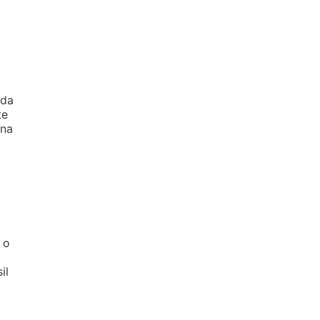
 da
te
 na
 o
il