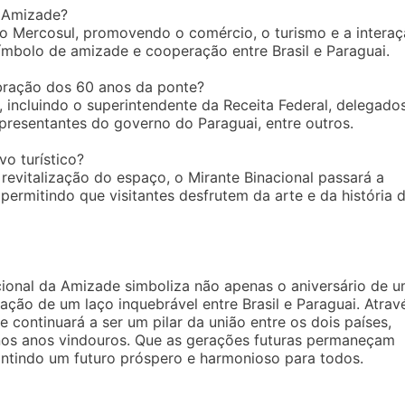
a Amizade?
do Mercosul, promovendo o comércio, o turismo e a intera
 símbolo de amizade e cooperação entre Brasil e Paraguai.
ebração dos 60 anos da ponte?
incluindo o superintendente da Receita Federal, delegado
epresentantes do governo do Paraguai, entre outros.
vo turístico?
revitalização do espaço, o Mirante Binacional passará a
s, permitindo que visitantes desfrutem da arte e da história 
onal da Amizade simboliza não apenas o aniversário de 
ção de um laço inquebrável entre Brasil e Paraguai. Atrav
e continuará a ser um pilar da união entre os dois países,
 nos anos vindouros. Que as gerações futuras permaneçam
antindo um futuro próspero e harmonioso para todos.