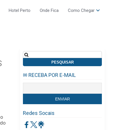
Hotel Perto
Onde Fica
Como Chegar
Pesquisar
por:
S
✉ RECEBA POR E-MAIL
Redes Socais
do
ndo