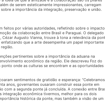
a ideia de que a amizade e a colaboração são os pilares
 além de serem esteticamente impressionantes, carregam
sobre a importância da integração, preservação e união.
m feitos por várias autoridades, refletindo sobre o impacto
omoção da colaboração entre Brasil e Paraguai. O delegado
, Cézar Augusto Vianna, trouxe à tona a relevância da pon
o, enfatizando que a arte desempenha um papel importante
 região.
nções pertinentes sobre a importância da aduana na
envolvimento econômico da região. Ele descreveu Foz do
m ponto onde as culturas se encontram e as oportunidades
ecoaram sentimentos de gratidão e esperança: “Celebramos
ta anos, governantes ousaram construir essa ponte em
ão com a segunda ponte já concluída. A conexão entre Bras
is integração econômica tivermos, melhor para os dois
 importância histórica da ponte, mas também a visão de um