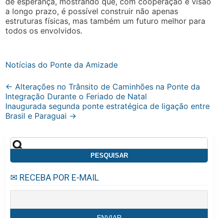
de esperança, mostrando que, com cooperação e visão
a longo prazo, é possível construir não apenas
estruturas físicas, mas também um futuro melhor para
todos os envolvidos.
Notícias do Ponte da Amizade
Post
←
Alterações no Trânsito de Caminhões na Ponte da
Integração Durante o Feriado de Natal
navigation
Inaugurada segunda ponte estratégica de ligação entre
Brasil e Paraguai
→
Pesquisar
por:
✉ RECEBA POR E-MAIL