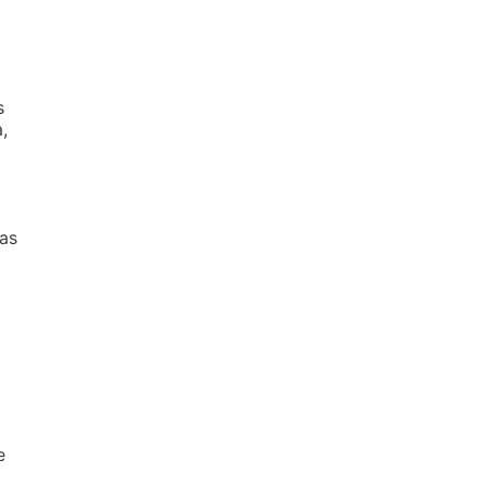
s
,
 as
e