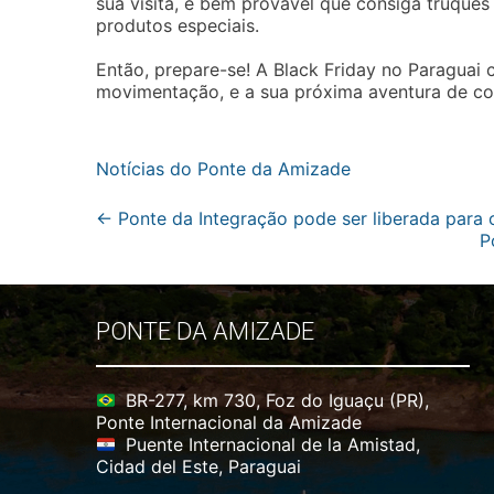
sua visita, é bem provável que consiga truques
produtos especiais.
Então, prepare-se! A Black Friday no Paraguai
movimentação, e a sua próxima aventura de co
Notícias do Ponte da Amizade
Post
←
Ponte da Integração pode ser liberada para o
P
navigation
PONTE DA AMIZADE
BR-277, km 730, Foz do Iguaçu (PR),
Ponte Internacional da Amizade
Puente Internacional de la Amistad,
Cidad del Este, Paraguai