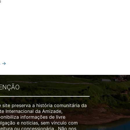
s
s
→
ENÇÃO
 site preserva a história comunitária da
te Internacional da Amizade,
onibiliza informações de livre
ulgação e notícias, sem vínculo com
feitura ou concessionária . Não nos