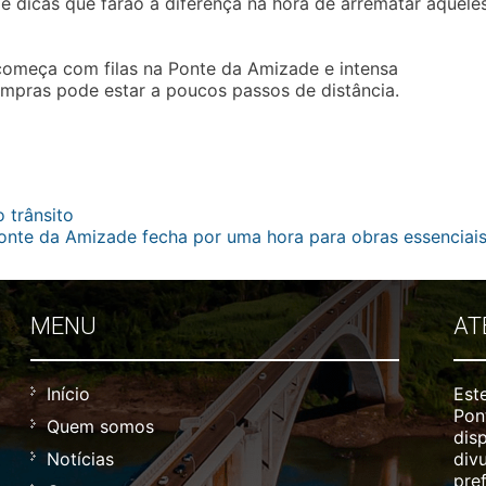
 e dicas que farão a diferença na hora de arrematar aquele
 começa com filas na Ponte da Amizade e intensa
mpras pode estar a poucos passos de distância.
 trânsito
onte da Amizade fecha por uma hora para obras essenciai
MENU
AT
Início
Este
Pon
Quem somos
disp
Notícias
div
pre