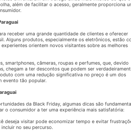
colha, além de facilitar o acesso, geralmente proporciona 
onsumidor.
Paraguai
ara receber uma grande quantidade de clientes e oferecer
il. Alguns produtos, especialmente os eletrônicos, estão 
 experientes orientem novos visitantes sobre as melhores
res, smartphones, câmeras, roupas e perfumes, que, devido
lojas, chegam a ter descontos que podem ser verdadeiramen
oduto com uma redução significativa no preço é um dos
m evento tão popular.
araguai
tunidades da Black Friday, algumas dicas são fundamenta
 o consumidor a ter uma experiência mais satisfatória:
cê deseja visitar pode economizar tempo e evitar frustraçõ
incluir no seu percurso.