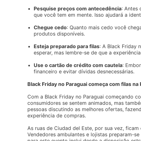
Pesquise preços com antecedência
: Antes
que você tem em mente. Isso ajudará a ident
Chegue cedo
: Quanto mais cedo você chega
produtos disponíveis.
Esteja preparado para filas
: A Black Friday
esperar, mas lembre-se de que a experiência
Use o cartão de crédito com cautela
: Embor
financeiro e evitar dívidas desnecessárias.
Black Friday no Paraguai começa com filas n
Com a Black Friday no Paraguai começando com
consumidores se sentem animados, mas também
pessoas discutindo as melhores ofertas, fazen
experiência de compras.
As ruas de Ciudad del Este, por sua vez, ficam 
Vendedores ambulantes e lojistas preparam-se
para este evento inclui desde a disposição est