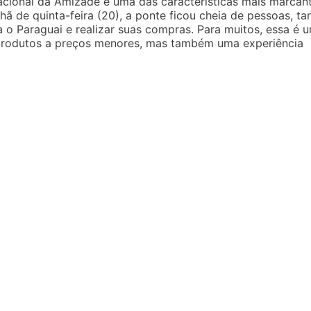
cional da Amizade é uma das características mais marcan
ã de quinta-feira (20), a ponte ficou cheia de pessoas, ta
a o Paraguai e realizar suas compras. Para muitos, essa é 
 produtos a preços menores, mas também uma experiência