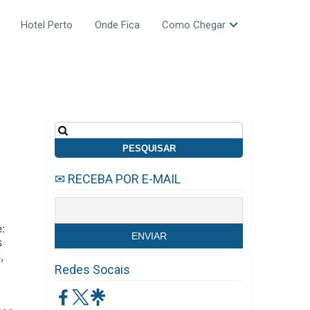
Hotel Perto
Onde Fica
Como Chegar
Pesquisar
por:
✉ RECEBA POR E-MAIL
:
s
,
Redes Socais