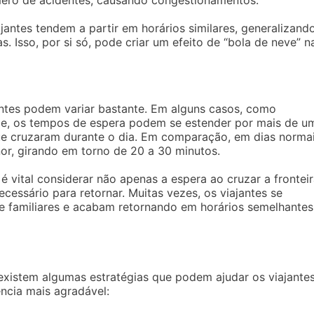
ro de acidentes, causando congestionamentos.
ajantes tendem a partir em horários similares, generalizand
. Isso, por si só, pode criar um efeito de “bola de neve” n
ontes podem variar bastante. Em alguns casos, como
e, os tempos de espera podem se estender por mais de u
que cruzaram durante o dia. Em comparação, em dias normai
or, girando em torno de 20 a 30 minutos.
 é vital considerar não apenas a espera ao cruzar a fronteir
essário para retornar. Muitas vezes, os viajantes se
e familiares e acabam retornando em horários semelhantes
s existem algumas estratégias que podem ajudar os viajante
ncia mais agradável: