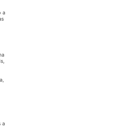
o a
as
ma
s,
a,
s a