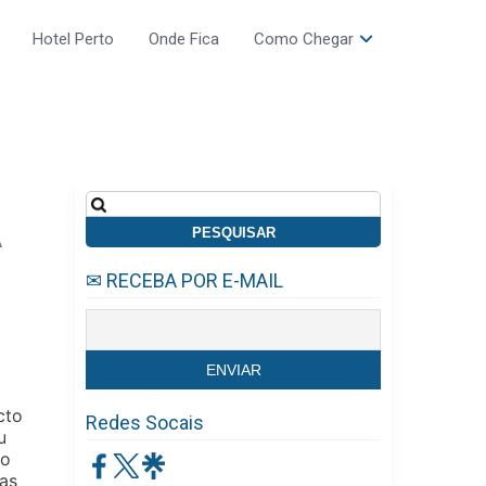
Hotel Perto
Onde Fica
Como Chegar
Pesquisar
por:
A
✉ RECEBA POR E-MAIL
cto
Redes Socais
u
ão
 as