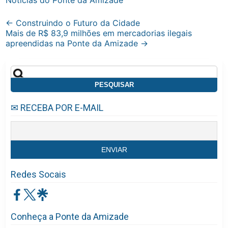
Notícias do Ponte da Amizade
Post
←
Construindo o Futuro da Cidade
Mais de R$ 83,9 milhões em mercadorias ilegais
navigation
apreendidas na Ponte da Amizade
→
Pesquisar
por:
✉ RECEBA POR E-MAIL
Redes Socais
Conheça a Ponte da Amizade