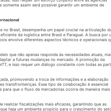
adas. Isso requer um esforço conjunto entre as agências
is somente assim será possível garantir um ambiente de
ernacional
 no Brasil, desempenha um papel crucial na articulação d
iciente da logística entre Brasil e Paraguai. A busca por
ois envolve diferentes aspectos técnicos e operacionais 
odelo que não apenas responda às necessidades atuais, ma
 adaptar a futuras mudanças no mercado. A promoção da
ANTT, e isso requer um diálogo constante com todas as par
orçada, promovendo a troca de informações e a elaboração
 transfronteiriças. Esse tipo de colaboração é essencial
 e para que o fluxo de mercadorias ocorra de maneira mais
realizar fiscalizações mais eficazes, garantindo que as
que haja um ambiente propício para o crescimento do seto