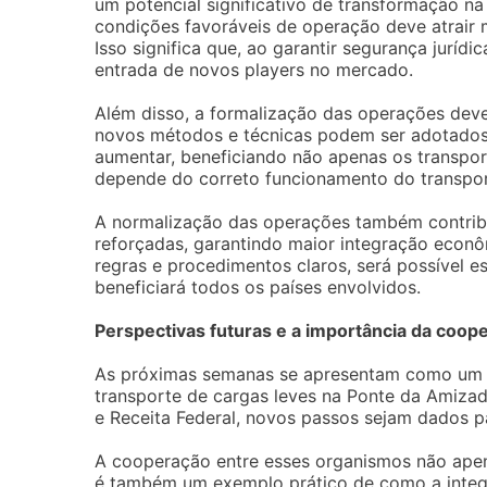
um potencial significativo de transformação na
condições favoráveis de operação deve atrair ma
Isso significa que, ao garantir segurança jurídi
entrada de novos players no mercado.
Além disso, a formalização das operações deve 
novos métodos e técnicas podem ser adotados.
aumentar, beneficiando não apenas os transpo
depende do correto funcionamento do transport
A normalização das operações também contribu
reforçadas, garantindo maior integração econ
regras e procedimentos claros, será possível 
beneficiará todos os países envolvidos.
Perspectivas futuras e a importância da coop
As próximas semanas se apresentam como um m
transporte de cargas leves na Ponte da Amizade
e Receita Federal, novos passos sejam dados pa
A cooperação entre esses organismos não apen
é também um exemplo prático de como a integr