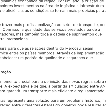
 dinâmica econômica da região. Por um lado, a criação de
iores investimentos na área de logística e infraestrutura.
ca e eficiência, as condições se tornam mais propícias para 
trazer mais profissionalização ao setor de transporte, on
 Com isso, a qualidade dos serviços prestados tende a
rtadores, mas também toda a cadeia de suprimentos que
e internacional.
irá para que as relações dentro do Mercosul sejam
ômica entre os países membros. Através da implementação
estabelecer um padrão de qualidade e segurança que
eração
omento crucial para a definição das novas regras sobre 
. A expectativa é de que, a partir da articulação entre A
ra garantir um transporte mais eficiente e regulamentado.
as representa uma solução para um problema histórico, m
ação entre diferentes esferas do governo pode resultar e