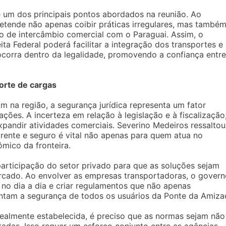
 um dos principais pontos abordados na reunião. Ao
retende não apenas coibir práticas irregulares, mas també
io de intercâmbio comercial com o Paraguai. Assim, o
ta Federal poderá facilitar a integração dos transportes e
 ocorra dentro da legalidade, promovendo a confiança entre
orte de cargas
 na região, a segurança jurídica representa um fator
ções. A incerteza em relação à legislação e à fiscalização
expandir atividades comerciais. Severino Medeiros ressaltou
rente e seguro é vital não apenas para quem atua no
mico da fronteira.
 participação do setor privado para que as soluções sejam
ercado. Ao envolver as empresas transportadoras, o gover
no dia a dia e criar regulamentos que não apenas
ntam a segurança de todos os usuários da Ponte da Amiza
realmente estabelecida, é preciso que as normas sejam não