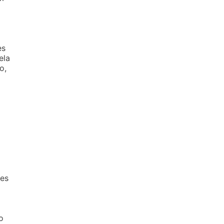
es
ela
o,
ões
o