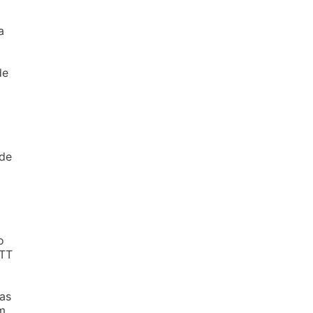
a
de
 de
o
NTT
as
m