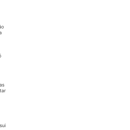
ão
a
ó
as
tar
sui